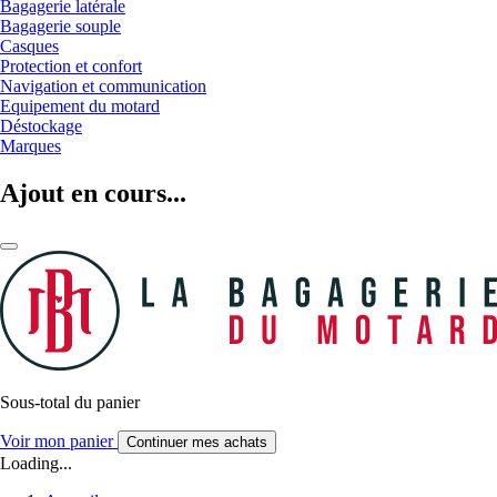
Bagagerie latérale
Bagagerie souple
Casques
Protection et confort
Navigation et communication
Equipement du motard
Déstockage
Marques
Ajout en cours...
Sous-total du panier
Voir mon panier
Continuer mes achats
Loading...