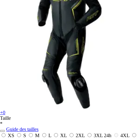
+0
Taille
*
Guide des tailles
XS
S
M
L
XL
2XL
3XL
24h
4XL