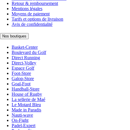
Retour & remboursement
Mentions légales
Moyens de paiement
Tarifs et options de livraison
Avis de confidentialité
Nos boutiques
Basket-Center
Boulevard du Golf
Direct Running
Direct-Volley
Espace Golf
Foot-Store
Galop-Store
Goal-Foot
Handball-Store
House of Rugby
La sellerie de Maé
Le Motard Bleu
Made in Paradis
Nauti-wave
On-Fight
Padel-Expert