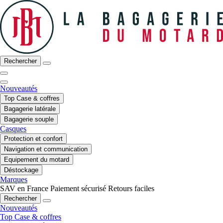
Rechercher
Nouveautés
Top Case & coffres
Bagagerie latérale
Bagagerie souple
Casques
Protection et confort
Navigation et communication
Equipement du motard
Déstockage
Marques
SAV en France
Paiement sécurisé
Retours faciles
Rechercher
Nouveautés
Top Case & coffres