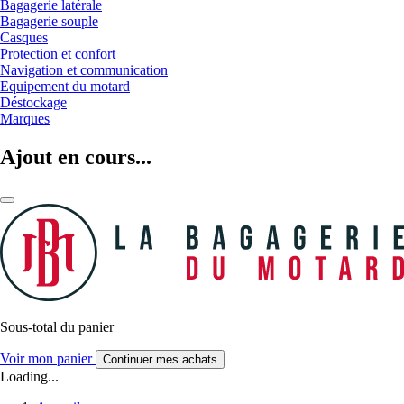
Bagagerie latérale
Bagagerie souple
Casques
Protection et confort
Navigation et communication
Equipement du motard
Déstockage
Marques
Ajout en cours...
Sous-total du panier
Voir mon panier
Continuer mes achats
Loading...