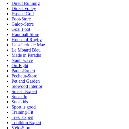
Direct Running
Direct-Volley
Espace Golf
Foot-Store
Galop-Store
Goal-Foot
Handball-Store
House of Rugby
La sellerie de Maé
Le Motard Bleu
Made in Paradis
Nauti-wave
On-Fight
Padel-Expert
Pecheur-Store
Pet and Garden
Slowood Interior
Smash-Expert
Sneak'In
Sneakids
Sport is good
Training-Fit
Trek-Expert
Triathlon Expert
Vélo-Store