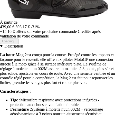
À partir de
439,00 €
303,17 €
-31%
+15,16 €
offerts sur votre prochaine commande
Crédités après
validation de votre commande
Loading...
Description
La botte Mag 2
est conçu pour la course. Protégé contre les impacts et
façonné pour le ressenti, elle offre aux pilotes MotoGP une connexion
directe à la moto grâce à sa surface intérieure plate. Le système de
réglage à molette nuun 002M assure un maintien à 3 points, plus sûr et
plus solide, ajustable en cours de route. Avec une semelle ventilée et un
contrôle réglé pour la compétition, la Mag 2 est fait pour repousser les
limites, prendre les virages plus fort et rouler plus vite.
Caractéristiques :
Tige :
Microfibre respirante avec protections intégrées -
protection aux chocs et ventilation durable
Fermeture :
Système à molette nuun 002M - verrouillage
aérodynamique à 3 points pour un ajustement sécurisé et