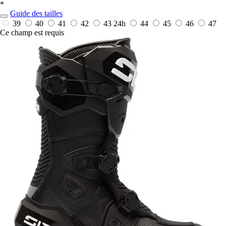
*
Guide des tailles
39
40
41
42
43
24h
44
45
46
47
Ce champ est requis