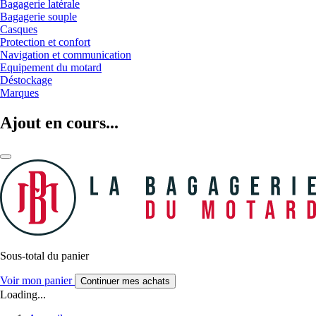
Bagagerie latérale
Bagagerie souple
Casques
Protection et confort
Navigation et communication
Equipement du motard
Déstockage
Marques
Ajout en cours...
Sous-total du panier
Voir mon panier
Continuer mes achats
Loading...