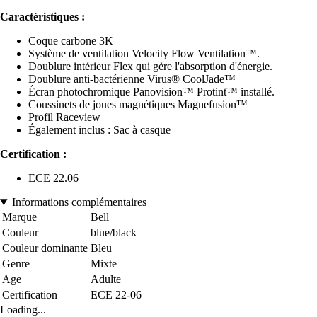
Caractéristiques :
Coque carbone 3K
Système de ventilation Velocity Flow Ventilation™.
Doublure intérieur Flex qui gère l'absorption d'énergie.
Doublure anti-bactérienne Virus® CoolJade™
Écran photochromique Panovision™ Protint™ installé.
Coussinets de joues magnétiques Magnefusion™
Profil Raceview
Également inclus : Sac à casque
Certification :
ECE 22.06
Informations complémentaires
Marque
Bell
Couleur
blue/black
Couleur dominante
Bleu
Genre
Mixte
Age
Adulte
Certification
ECE 22-06
Loading...