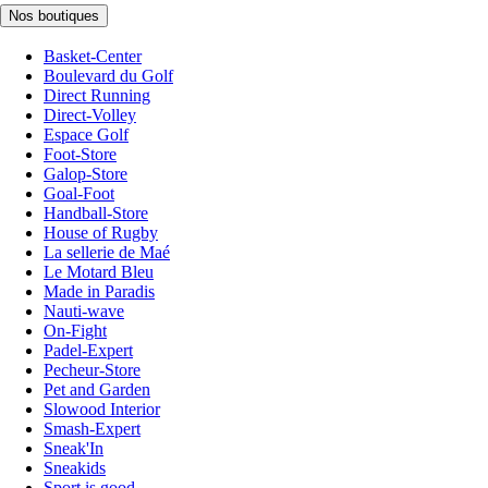
Nos boutiques
Basket-Center
Boulevard du Golf
Direct Running
Direct-Volley
Espace Golf
Foot-Store
Galop-Store
Goal-Foot
Handball-Store
House of Rugby
La sellerie de Maé
Le Motard Bleu
Made in Paradis
Nauti-wave
On-Fight
Padel-Expert
Pecheur-Store
Pet and Garden
Slowood Interior
Smash-Expert
Sneak'In
Sneakids
Sport is good