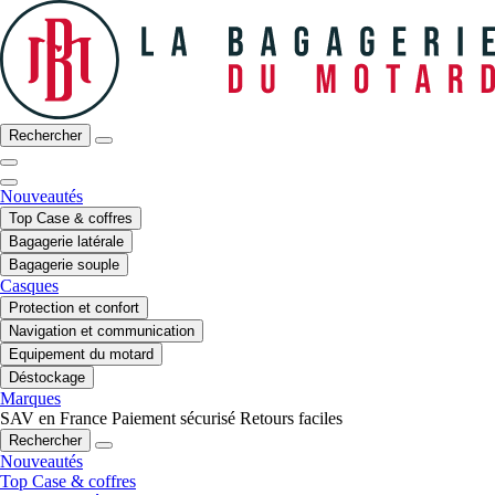
Rechercher
Nouveautés
Top Case & coffres
Bagagerie latérale
Bagagerie souple
Casques
Protection et confort
Navigation et communication
Equipement du motard
Déstockage
Marques
SAV en France
Paiement sécurisé
Retours faciles
Rechercher
Nouveautés
Top Case & coffres