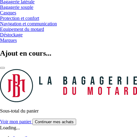
Bagagerie latérale
Bagagerie souple
Casques
Protection et confort
Navigation et communication
Equipement du motard
Déstockage
Marques
Ajout en cours...
Sous-total du panier
Voir mon panier
Continuer mes achats
Loading...