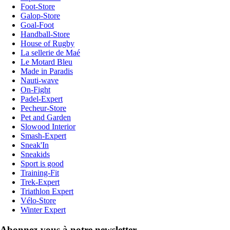
Foot-Store
Galop-Store
Goal-Foot
Handball-Store
House of Rugby
La sellerie de Maé
Le Motard Bleu
Made in Paradis
Nauti-wave
On-Fight
Padel-Expert
Pecheur-Store
Pet and Garden
Slowood Interior
Smash-Expert
Sneak'In
Sneakids
Sport is good
Training-Fit
Trek-Expert
Triathlon Expert
Vélo-Store
Winter Expert
Abonnez-vous à notre newsletter