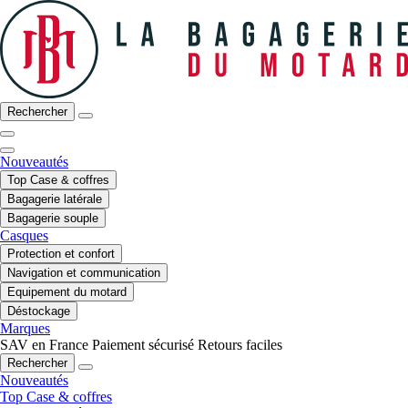
Rechercher
Nouveautés
Top Case & coffres
Bagagerie latérale
Bagagerie souple
Casques
Protection et confort
Navigation et communication
Equipement du motard
Déstockage
Marques
SAV en France
Paiement sécurisé
Retours faciles
Rechercher
Nouveautés
Top Case & coffres