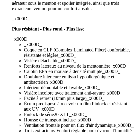
aérateur sous le menton et spoiler intégrée, ainsi que trois
extracteurs venturi pour un confort absolu.
_x000D_
Plus résistant - Plus rond - Plus lisse
_x000D_
_x000D_
Coque en CLF (Complex Laminated Fiber) confortable,
résistante et légère_x000D_
Visière détachable_x000D_
Renforts latéraux au niveau de la mentonnière_x000D_
Calotin EPS en mousse à densité multiple_x000D_
Doublure intérieure en tissu hypoallergénique et
antibactérien_x000D_
Intérieur démontable et lavable_x000D_
Visière incolore avec traitement anti-rayure_x000D_
Facile à retirer (10mm plus large)_x000D_
Écran prédisposé à recevoir un film Pinlock et résistant
aux UV_x000D_
Pinlock de série20 XLT_x000D_
Housse de transport incluse_x000D_
Ventilation frontale pour un flux d'air dynamique_x000D_
Trois extracteurs Venturi réglable pour évacuer l'humidité