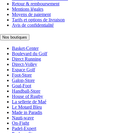
Retour & remboursement
Mentions légales
Moyens de paiement
Tarifs et options de livraison
Avis de confidentialité
Nos boutiques
Basket-Center
Boulevard du Golf
Direct Running
Direct-Volley
Espace Golf
Foot-Store
Galop-Store
Goal-Foot
Handball-Store
House of Rugby
La sellerie de Maé
Le Motard Bleu
Made in Paradis
Nauti-wave
On-Fight
Padel-Expert