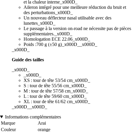
et la chaleur interne_x000D_
Aileron intégré pour une meilleure réduction du bruit et
des perturbations_x000D_
Un nouveau déflecteur nasal utilisable avec des
lunettes_x000D_
Le passage à la version on-road ne nécessite pas de pièces
supplémentaires._x000D_
Homologation ECE 22.06_x000D_
Poids :700 g (±50 g)_x000D__x000D_
_x000D_
Guide des tailles
_x000D_
_x000D_
XS : tour de tête 53/54 cm_x000D_
S : tour de tête 55/56 cm_x000D_
M : tour de tête 57/58 cm_x000D_
L : tour de tête 59/60 cm_x000D_
XL : tour de tête 61/62 cm_x000D_
_x000D__x000D_
Informations complémentaires
Marque
Arai
Couleur
orange