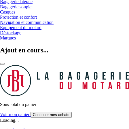
Bagagerie latérale
Bagagerie souple
Casques
Protection et confort
Navigation et communication
Equipement du motard
Déstockage
Marques
Ajout en cours...
Sous-total du panier
Voir mon panier
Continuer mes achats
Loading...