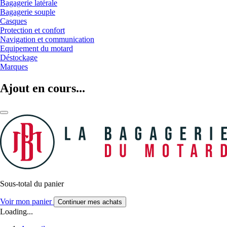
Bagagerie latérale
Bagagerie souple
Casques
Protection et confort
Navigation et communication
Equipement du motard
Déstockage
Marques
Ajout en cours...
Sous-total du panier
Voir mon panier
Continuer mes achats
Loading...