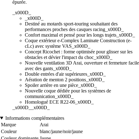
épurée.
_x000D_
_x000D_
Destiné au motards sport-touring souhaitant des
performances proches des casques racing_x000D_
Confort maximal et pensé pour les longs trajets_x000D_
Coque extérieur e-Complex Laminate Construction (e-
cLc) avec système VAS_x000D_
Concept Ricochet : forme optimisée pour glisser sur les
obstacles et dévier l'impact du choc_x000D_
Nouvelle ventilation 3D Arai, ouverture et fermeture facile
avec des gants_x000D_
Double entrées d'air supérieures_x000D_
Aération de menton 2 positions_x000D_
Spoiler arrière en une pièce_x000D_
Nouvelle coque dédiée pour les systèmes de
communication_x000D_
Homologué ECE R22-06_x000D_
_x000D__x000D_
Informations complémentaires
Marque
Arai
Couleur
blanc/jaune/noir/jaune
Couleur dominante
Jaune