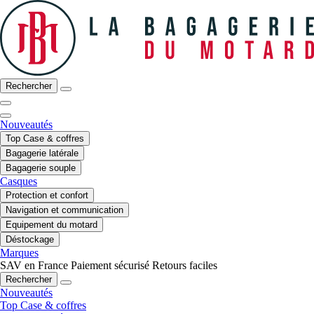
Rechercher
Nouveautés
Top Case & coffres
Bagagerie latérale
Bagagerie souple
Casques
Protection et confort
Navigation et communication
Equipement du motard
Déstockage
Marques
SAV en France
Paiement sécurisé
Retours faciles
Rechercher
Nouveautés
Top Case & coffres