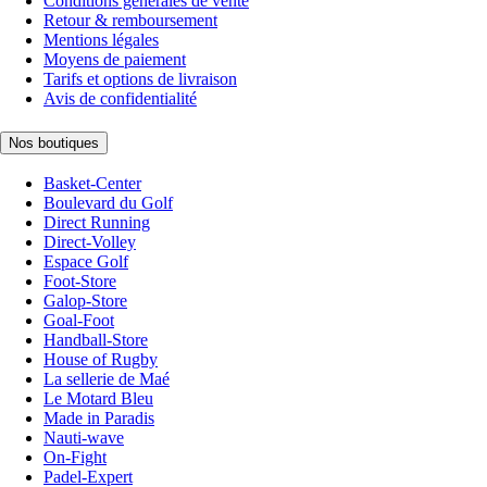
Conditions générales de vente
Retour & remboursement
Mentions légales
Moyens de paiement
Tarifs et options de livraison
Avis de confidentialité
Nos boutiques
Basket-Center
Boulevard du Golf
Direct Running
Direct-Volley
Espace Golf
Foot-Store
Galop-Store
Goal-Foot
Handball-Store
House of Rugby
La sellerie de Maé
Le Motard Bleu
Made in Paradis
Nauti-wave
On-Fight
Padel-Expert