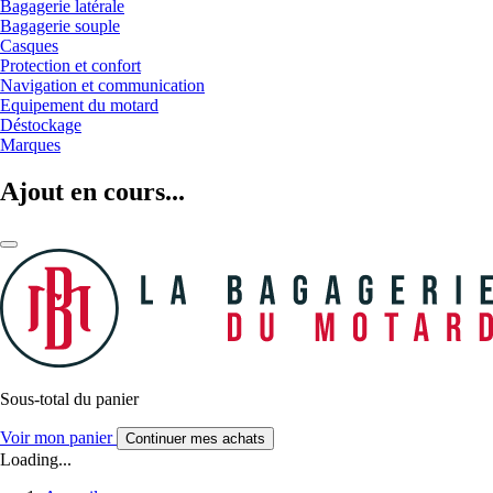
Bagagerie latérale
Bagagerie souple
Casques
Protection et confort
Navigation et communication
Equipement du motard
Déstockage
Marques
Ajout en cours...
Sous-total du panier
Voir mon panier
Continuer mes achats
Loading...