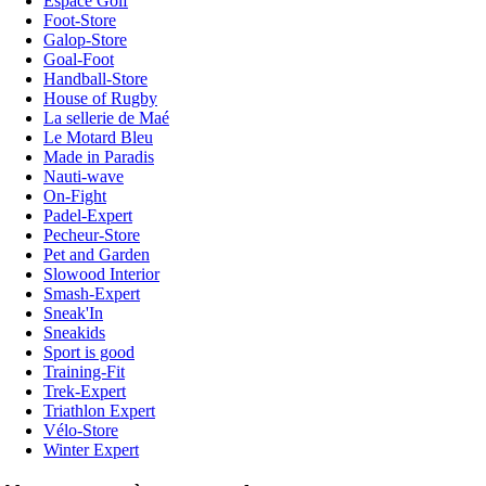
Espace Golf
Foot-Store
Galop-Store
Goal-Foot
Handball-Store
House of Rugby
La sellerie de Maé
Le Motard Bleu
Made in Paradis
Nauti-wave
On-Fight
Padel-Expert
Pecheur-Store
Pet and Garden
Slowood Interior
Smash-Expert
Sneak'In
Sneakids
Sport is good
Training-Fit
Trek-Expert
Triathlon Expert
Vélo-Store
Winter Expert