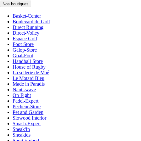
Nos boutiques
Basket-Center
Boulevard du Golf
Direct Running
Direct-Volley
Espace Golf
Foot-Store
Galop-Store
Goal-Foot
Handball-Store
House of Rugby
La sellerie de Maé
Le Motard Bleu
Made in Paradis
Nauti-wave
On-Fight
Padel-Expert
Pecheur-Store
Pet and Garden
Slowood Interior
Smash-Expert
Sneak'In
Sneakids
Sport is good