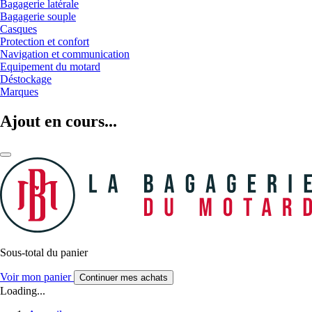
Bagagerie latérale
Bagagerie souple
Casques
Protection et confort
Navigation et communication
Equipement du motard
Déstockage
Marques
Ajout en cours...
Sous-total du panier
Voir mon panier
Continuer mes achats
Loading...