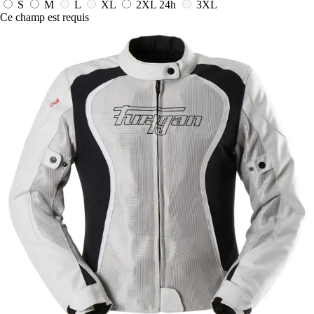
S
M
L
XL
2XL
24h
3XL
Ce champ est requis