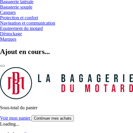
Bagagerie latérale
Bagagerie souple
Casques
Protection et confort
Navigation et communication
Equipement du motard
Déstockage
Marques
Ajout en cours...
Sous-total du panier
Voir mon panier
Continuer mes achats
Loading...