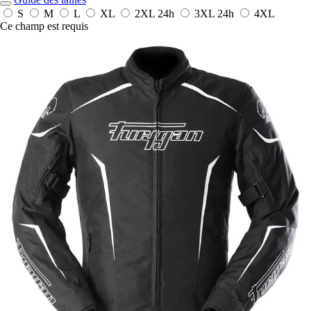
S
M
L
XL
2XL
24h
3XL
24h
4XL
Ce champ est requis