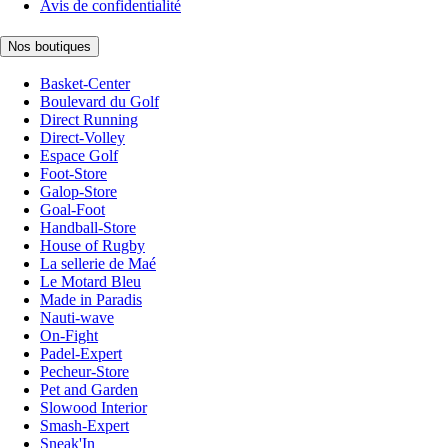
Avis de confidentialité
Nos boutiques
Basket-Center
Boulevard du Golf
Direct Running
Direct-Volley
Espace Golf
Foot-Store
Galop-Store
Goal-Foot
Handball-Store
House of Rugby
La sellerie de Maé
Le Motard Bleu
Made in Paradis
Nauti-wave
On-Fight
Padel-Expert
Pecheur-Store
Pet and Garden
Slowood Interior
Smash-Expert
Sneak'In