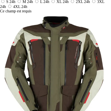
S
24h
M
24h
L
24h
XL
24h
2XL
24h
3XL
24h
4XL
24h
Ce champ est requis