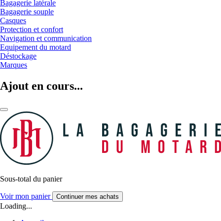
Bagagerie latérale
Bagagerie souple
Casques
Protection et confort
Navigation et communication
Equipement du motard
Déstockage
Marques
Ajout en cours...
Sous-total du panier
Voir mon panier
Continuer mes achats
Loading...