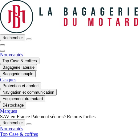
Rechercher
Nouveautés
Top Case & coffres
Bagagerie latérale
Bagagerie souple
Casques
Protection et confort
Navigation et communication
Equipement du motard
Déstockage
Marques
SAV en France
Paiement sécurisé
Retours faciles
Rechercher
Nouveautés
Top Case & coffres