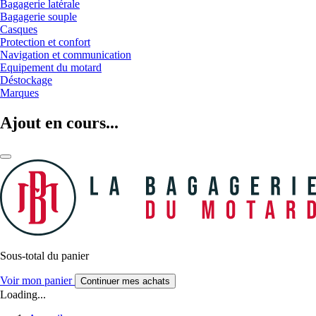
Bagagerie latérale
Bagagerie souple
Casques
Protection et confort
Navigation et communication
Equipement du motard
Déstockage
Marques
Ajout en cours...
Sous-total du panier
Voir mon panier
Continuer mes achats
Loading...