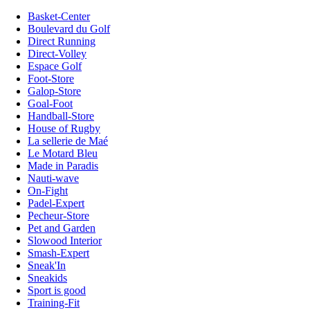
Basket-Center
Boulevard du Golf
Direct Running
Direct-Volley
Espace Golf
Foot-Store
Galop-Store
Goal-Foot
Handball-Store
House of Rugby
La sellerie de Maé
Le Motard Bleu
Made in Paradis
Nauti-wave
On-Fight
Padel-Expert
Pecheur-Store
Pet and Garden
Slowood Interior
Smash-Expert
Sneak'In
Sneakids
Sport is good
Training-Fit