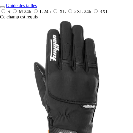
*
Guide des tailles
S
M
24h
L
24h
XL
2XL
24h
3XL
Ce champ est requis