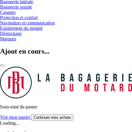
Bagagerie latérale
Bagagerie souple
Casques
Protection et confort
Navigation et communication
Equipement du motard
Déstockage
Marques
Ajout en cours...
Sous-total du panier
Voir mon panier
Continuer mes achats
Loading...