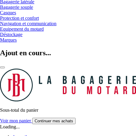
Bagagerie latérale
Bagagerie souple
Casques
Protection et confort
Navigation et communication
Equipement du motard
Déstockage
Marques
Ajout en cours...
Sous-total du panier
Voir mon panier
Continuer mes achats
Loading...