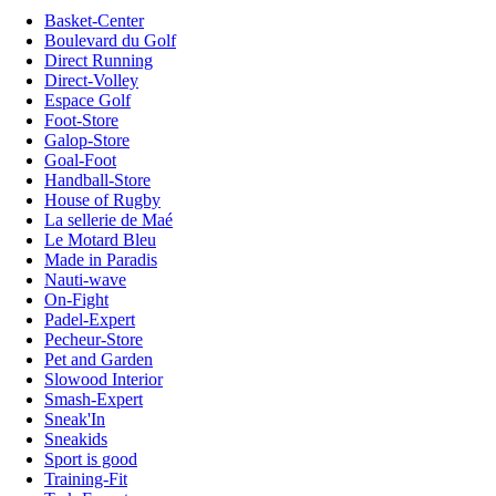
Basket-Center
Boulevard du Golf
Direct Running
Direct-Volley
Espace Golf
Foot-Store
Galop-Store
Goal-Foot
Handball-Store
House of Rugby
La sellerie de Maé
Le Motard Bleu
Made in Paradis
Nauti-wave
On-Fight
Padel-Expert
Pecheur-Store
Pet and Garden
Slowood Interior
Smash-Expert
Sneak'In
Sneakids
Sport is good
Training-Fit