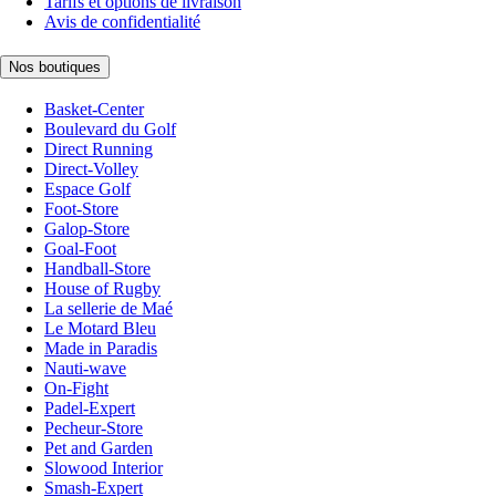
Tarifs et options de livraison
Avis de confidentialité
Nos boutiques
Basket-Center
Boulevard du Golf
Direct Running
Direct-Volley
Espace Golf
Foot-Store
Galop-Store
Goal-Foot
Handball-Store
House of Rugby
La sellerie de Maé
Le Motard Bleu
Made in Paradis
Nauti-wave
On-Fight
Padel-Expert
Pecheur-Store
Pet and Garden
Slowood Interior
Smash-Expert