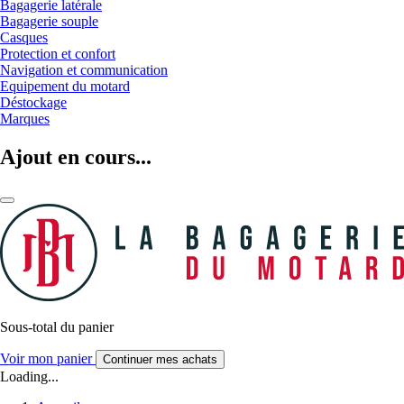
Bagagerie latérale
Bagagerie souple
Casques
Protection et confort
Navigation et communication
Equipement du motard
Déstockage
Marques
Ajout en cours...
Sous-total du panier
Voir mon panier
Continuer mes achats
Loading...