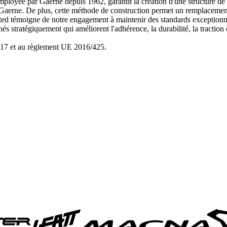
mployée par Gaerne depuis 1962, garantit la création d'une structure de 
s Gaerne. De plus, cette méthode de construction permet un remplacement
ed témoigne de notre engagement à maintenir des standards exceptionne
és stratégiquement qui améliorent l'adhérence, la durabilité, la traction 
17 et au règlement UE 2016/425.