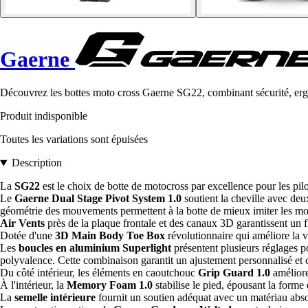
Gaerne
Découvrez les bottes moto cross Gaerne SG22, combinant sécurité, ergo
Produit indisponible
Toutes les variations sont épuisées
Description
La
SG22
est le choix de botte de motocross par excellence pour les pilo
Le
Gaerne Dual Stage Pivot System 1.0
soutient la cheville avec deu
géométrie des mouvements permettent à la botte de mieux imiter les mouv
Air Vents
près de la plaque frontale et des canaux 3D garantissent un flu
Dotée d'une
3D Main Body Toe Box
révolutionnaire qui améliore la vi
Les
boucles en aluminium Superlight
présentent plusieurs réglages p
polyvalence. Cette combinaison garantit un ajustement personnalisé et c
Du côté intérieur, les éléments en caoutchouc
Grip Guard 1.0
améliore
À l'intérieur, la
Memory Foam 1.0
stabilise le pied, épousant la forme
La
semelle intérieure
fournit un soutien adéquat avec un matériau absorb