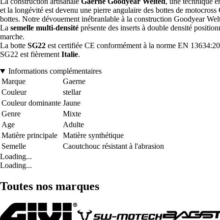
La construction artisanale
Gaerne Goodyear Welted
, une technique e
et la longévité est devenu une pierre angulaire des bottes de motocros
bottes. Notre dévouement inébranlable à la construction Goodyear Welt
La
semelle multi-densité
présente des inserts à double densité positionn
marche.
La botte
SG22
est certifiée CE conformément à la norme EN 13634:20
SG22 est fièrement
Italie
.
Informations complémentaires
Marque
Gaerne
Couleur
stellar
Couleur dominante
Jaune
Genre
Mixte
Age
Adulte
Matière principale
Matière synthétique
Semelle
Caoutchouc résistant à l'abrasion
Loading...
Loading...
Toutes nos marques