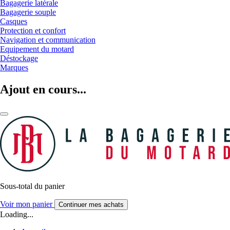
Bagagerie latérale
Bagagerie souple
Casques
Protection et confort
Navigation et communication
Equipement du motard
Déstockage
Marques
Ajout en cours...
Sous-total du panier
Voir mon panier
Continuer mes achats
Loading...