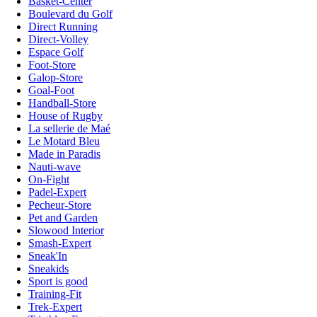
Basket-Center
Boulevard du Golf
Direct Running
Direct-Volley
Espace Golf
Foot-Store
Galop-Store
Goal-Foot
Handball-Store
House of Rugby
La sellerie de Maé
Le Motard Bleu
Made in Paradis
Nauti-wave
On-Fight
Padel-Expert
Pecheur-Store
Pet and Garden
Slowood Interior
Smash-Expert
Sneak'In
Sneakids
Sport is good
Training-Fit
Trek-Expert