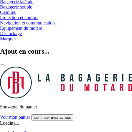
Bagagerie latérale
Bagagerie souple
Casques
Protection et confort
Navigation et communication
Equipement du motard
Déstockage
Marques
Ajout en cours...
Sous-total du panier
Voir mon panier
Continuer mes achats
Loading...