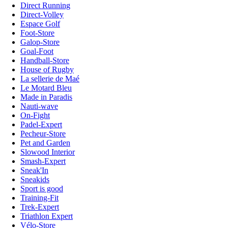
Direct Running
Direct-Volley
Espace Golf
Foot-Store
Galop-Store
Goal-Foot
Handball-Store
House of Rugby
La sellerie de Maé
Le Motard Bleu
Made in Paradis
Nauti-wave
On-Fight
Padel-Expert
Pecheur-Store
Pet and Garden
Slowood Interior
Smash-Expert
Sneak'In
Sneakids
Sport is good
Training-Fit
Trek-Expert
Triathlon Expert
Vélo-Store