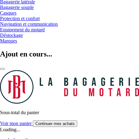
Bagagerie latérale
Bagagerie souple
Casques
Protection et confort
Navigation et communication
Equipement du motard
Déstockage
Marques
Ajout en cours...
Sous-total du panier
Voir mon panier
Continuer mes achats
Loading...