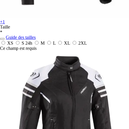
+1
Taille
*
Guide des tailles
XS
S
24h
M
L
XL
2XL
Ce champ est requis