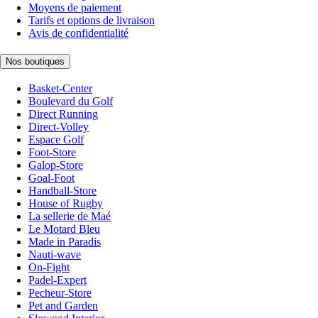
Moyens de paiement
Tarifs et options de livraison
Avis de confidentialité
Nos boutiques
Basket-Center
Boulevard du Golf
Direct Running
Direct-Volley
Espace Golf
Foot-Store
Galop-Store
Goal-Foot
Handball-Store
House of Rugby
La sellerie de Maé
Le Motard Bleu
Made in Paradis
Nauti-wave
On-Fight
Padel-Expert
Pecheur-Store
Pet and Garden