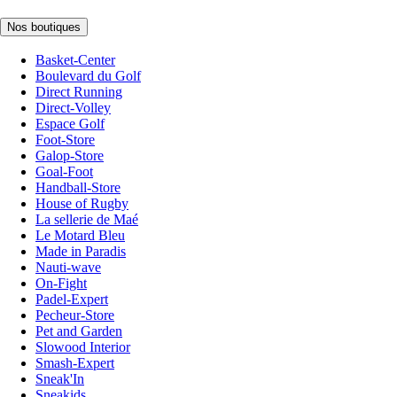
Nos boutiques
Basket-Center
Boulevard du Golf
Direct Running
Direct-Volley
Espace Golf
Foot-Store
Galop-Store
Goal-Foot
Handball-Store
House of Rugby
La sellerie de Maé
Le Motard Bleu
Made in Paradis
Nauti-wave
On-Fight
Padel-Expert
Pecheur-Store
Pet and Garden
Slowood Interior
Smash-Expert
Sneak'In
Sneakids