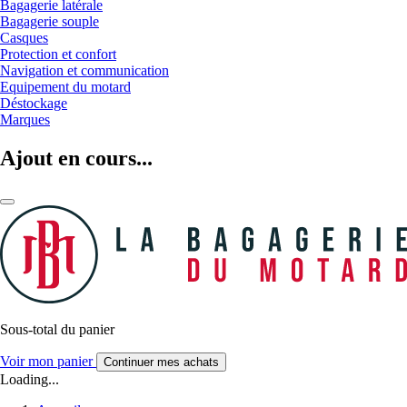
Bagagerie latérale
Bagagerie souple
Casques
Protection et confort
Navigation et communication
Equipement du motard
Déstockage
Marques
Ajout en cours...
Sous-total du panier
Voir mon panier
Continuer mes achats
Loading...