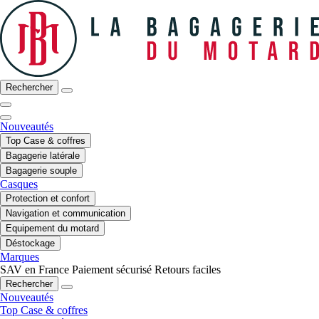
Rechercher
Nouveautés
Top Case & coffres
Bagagerie latérale
Bagagerie souple
Casques
Protection et confort
Navigation et communication
Equipement du motard
Déstockage
Marques
SAV en France
Paiement sécurisé
Retours faciles
Rechercher
Nouveautés
Top Case & coffres