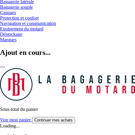
Bagagerie latérale
Bagagerie souple
Casques
Protection et confort
Navigation et communication
Equipement du motard
Déstockage
Marques
Ajout en cours...
Sous-total du panier
Voir mon panier
Continuer mes achats
Loading...