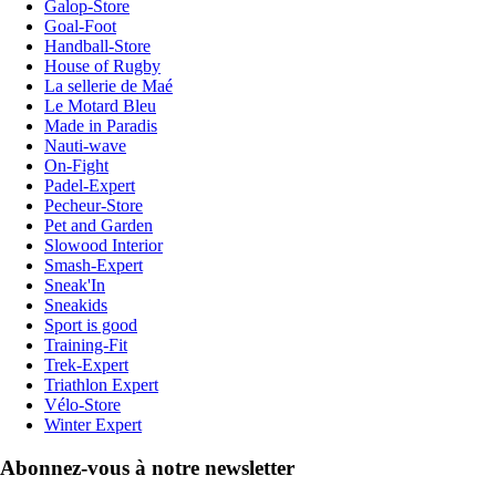
Galop-Store
Goal-Foot
Handball-Store
House of Rugby
La sellerie de Maé
Le Motard Bleu
Made in Paradis
Nauti-wave
On-Fight
Padel-Expert
Pecheur-Store
Pet and Garden
Slowood Interior
Smash-Expert
Sneak'In
Sneakids
Sport is good
Training-Fit
Trek-Expert
Triathlon Expert
Vélo-Store
Winter Expert
Abonnez-vous à notre newsletter