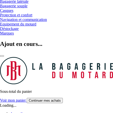
Bagagerie latérale
Bagagerie souple
Casques
Protection et confort
Navigation et communication
Equipement du motard
Déstockage
Marques
Ajout en cours...
Sous-total du panier
Voir mon panier
Continuer mes achats
Loading...