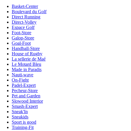
Basket-Center
Boulevard du Golf
Direct Running
Direct-Volley
Espace Golf
Foot-Store
Galop-Store
Goal-Foot
Handball-Store
House of Rugby
La sellerie de Maé
Le Motard Bleu
Made in Paradis
Nauti-wave
On-Fight
Padel-Expert
Pecheur-Store
Pet and Garden
Slowood Interior
Smash-Expert
Sneak'In
Sneakids
Sport is good
Training-Fit