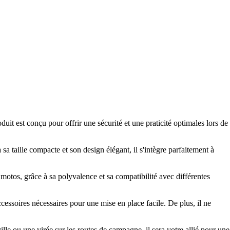
t est conçu pour offrir une sécurité et une praticité optimales lors de
sa taille compacte et son design élégant, il s'intègre parfaitement à
motos, grâce à sa polyvalence et sa compatibilité avec différentes
accessoires nécessaires pour une mise en place facile. De plus, il ne
lle ou une virée sur les routes de campagne, il sera votre allié pour une