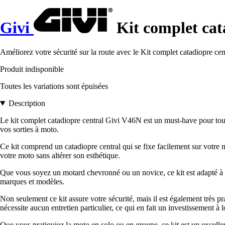
Givi
Kit complet cat
Améliorez votre sécurité sur la route avec le Kit complet catadiopre ce
Produit indisponible
Toutes les variations sont épuisées
Description
Le kit complet catadiopre central Givi V46N est un must-have pour tous 
vos sorties à moto.
Ce kit comprend un catadiopre central qui se fixe facilement sur votre mo
votre moto sans altérer son esthétique.
Que vous soyez un motard chevronné ou un novice, ce kit est adapté à to
marques et modèles.
Non seulement ce kit assure votre sécurité, mais il est également très prat
nécessite aucun entretien particulier, ce qui en fait un investissement à
Que vous pratiquiez la moto en solo ou en groupe, ce kit est un excellent