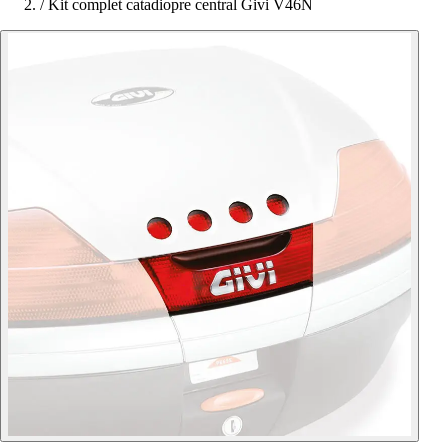
/
Kit complet catadiopre central Givi V46N