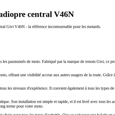
adiopre central V46N
ntral Givi V46N - la référence incontournable pour les motards.
les passionnés de moto. Fabriqué par la marque de renom Givi, ce produi
to, offrant une visibilité accrue aux autres usagers de la route. Grâce à 
us les niveaux d'expérience. Il convient également à tous les types de 
ique. Son installation est simple et rapide, et il est livré avec tous les 
 long terme pour votre moto.
 choix pour tous les types d'activités. Que ce soit pour une balade en vi