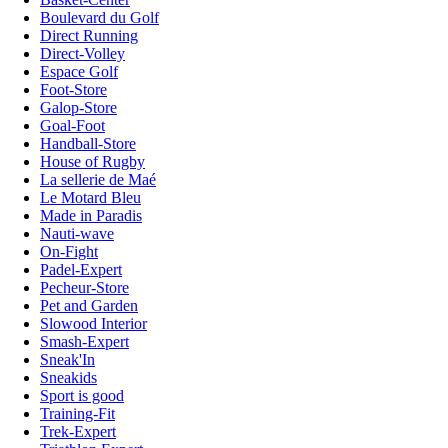
Boulevard du Golf
Direct Running
Direct-Volley
Espace Golf
Foot-Store
Galop-Store
Goal-Foot
Handball-Store
House of Rugby
La sellerie de Maé
Le Motard Bleu
Made in Paradis
Nauti-wave
On-Fight
Padel-Expert
Pecheur-Store
Pet and Garden
Slowood Interior
Smash-Expert
Sneak'In
Sneakids
Sport is good
Training-Fit
Trek-Expert