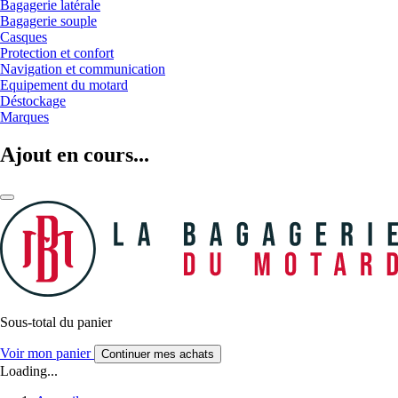
Bagagerie latérale
Bagagerie souple
Casques
Protection et confort
Navigation et communication
Equipement du motard
Déstockage
Marques
Ajout en cours...
Sous-total du panier
Voir mon panier
Continuer mes achats
Loading...