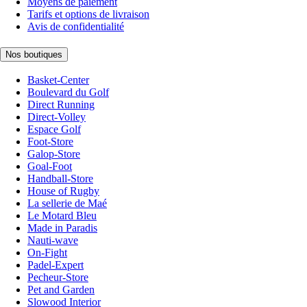
Moyens de paiement
Tarifs et options de livraison
Avis de confidentialité
Nos boutiques
Basket-Center
Boulevard du Golf
Direct Running
Direct-Volley
Espace Golf
Foot-Store
Galop-Store
Goal-Foot
Handball-Store
House of Rugby
La sellerie de Maé
Le Motard Bleu
Made in Paradis
Nauti-wave
On-Fight
Padel-Expert
Pecheur-Store
Pet and Garden
Slowood Interior