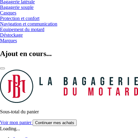
Bagagerie latérale
Bagagerie souple
Casques
Protection et confort
Navigation et communication
Equipement du motard
Déstockage
Marques
Ajout en cours...
Sous-total du panier
Voir mon panier
Continuer mes achats
Loading...