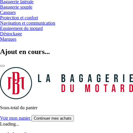
Bagagerie latérale
Bagagerie souple
Casques
Protection et confort
Navigation et communication
Equipement du motard
Déstockage
Marques
Ajout en cours...
Sous-total du panier
Voir mon panier
Continuer mes achats
Loading...