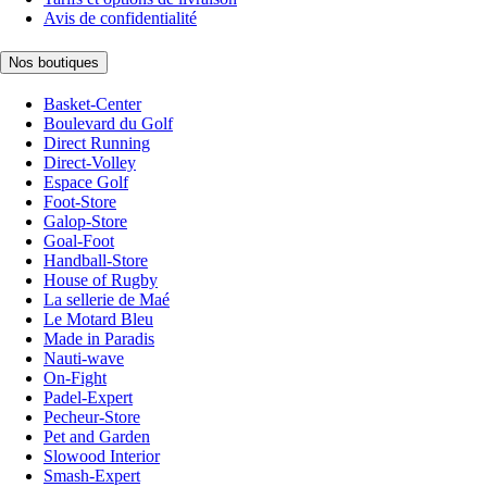
Avis de confidentialité
Nos boutiques
Basket-Center
Boulevard du Golf
Direct Running
Direct-Volley
Espace Golf
Foot-Store
Galop-Store
Goal-Foot
Handball-Store
House of Rugby
La sellerie de Maé
Le Motard Bleu
Made in Paradis
Nauti-wave
On-Fight
Padel-Expert
Pecheur-Store
Pet and Garden
Slowood Interior
Smash-Expert