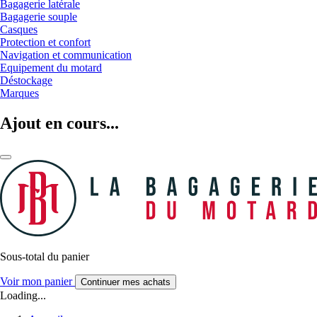
Bagagerie latérale
Bagagerie souple
Casques
Protection et confort
Navigation et communication
Equipement du motard
Déstockage
Marques
Ajout en cours...
Sous-total du panier
Voir mon panier
Continuer mes achats
Loading...