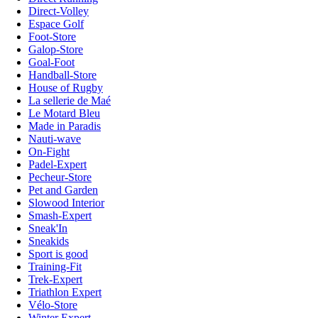
Direct-Volley
Espace Golf
Foot-Store
Galop-Store
Goal-Foot
Handball-Store
House of Rugby
La sellerie de Maé
Le Motard Bleu
Made in Paradis
Nauti-wave
On-Fight
Padel-Expert
Pecheur-Store
Pet and Garden
Slowood Interior
Smash-Expert
Sneak'In
Sneakids
Sport is good
Training-Fit
Trek-Expert
Triathlon Expert
Vélo-Store
Winter Expert