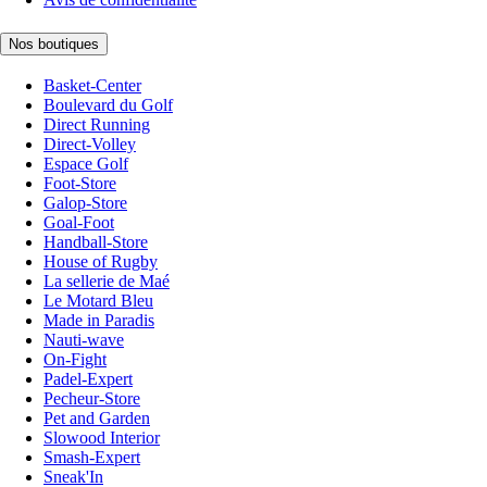
Nos boutiques
Basket-Center
Boulevard du Golf
Direct Running
Direct-Volley
Espace Golf
Foot-Store
Galop-Store
Goal-Foot
Handball-Store
House of Rugby
La sellerie de Maé
Le Motard Bleu
Made in Paradis
Nauti-wave
On-Fight
Padel-Expert
Pecheur-Store
Pet and Garden
Slowood Interior
Smash-Expert
Sneak'In