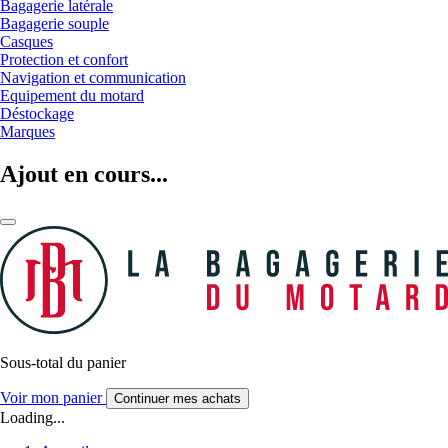
Bagagerie latérale
Bagagerie souple
Casques
Protection et confort
Navigation et communication
Equipement du motard
Déstockage
Marques
Ajout en cours...
Sous-total du panier
Voir mon panier
Continuer mes achats
Loading...