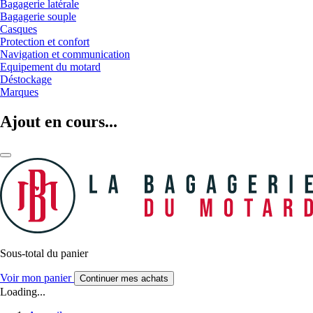
Bagagerie latérale
Bagagerie souple
Casques
Protection et confort
Navigation et communication
Equipement du motard
Déstockage
Marques
Ajout en cours...
Sous-total du panier
Voir mon panier
Continuer mes achats
Loading...