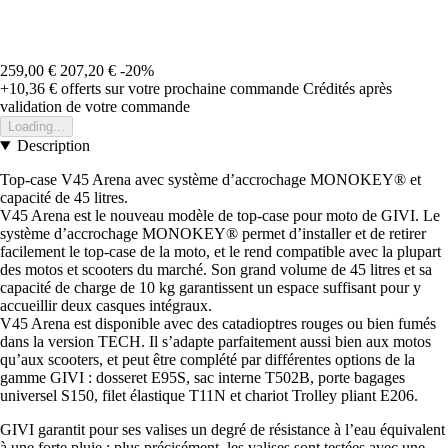
259,00 €
207,20 €
-20%
+10,36 €
offerts sur votre prochaine commande
Crédités après
validation de votre commande
Loading...
Description
Top-case V45 Arena avec système d’accrochage MONOKEY® et
capacité de 45 litres.
V45 Arena est le nouveau modèle de top-case pour moto de GIVI. Le
système d’accrochage MONOKEY® permet d’installer et de retirer
facilement le top-case de la moto, et le rend compatible avec la plupart
des motos et scooters du marché. Son grand volume de 45 litres et sa
capacité de charge de 10 kg garantissent un espace suffisant pour y
accueillir deux casques intégraux.
V45 Arena est disponible avec des catadioptres rouges ou bien fumés
dans la version TECH. Il s’adapte parfaitement aussi bien aux motos
qu’aux scooters, et peut être complété par différentes options de la
gamme GIVI : dosseret E95S, sac interne T502B, porte bagages
universel S150, filet élastique T11N et chariot Trolley pliant E206.
GIVI garantit pour ses valises un degré de résistance à l’eau équivalent
à une forte pluie ; plus précisément, les valises sont testées avec une