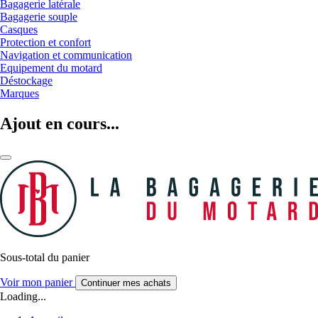
Bagagerie latérale
Bagagerie souple
Casques
Protection et confort
Navigation et communication
Equipement du motard
Déstockage
Marques
Ajout en cours...
Sous-total du panier
Voir mon panier
Continuer mes achats
Loading...