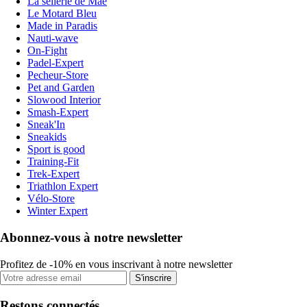
La sellerie de Maé
Le Motard Bleu
Made in Paradis
Nauti-wave
On-Fight
Padel-Expert
Pecheur-Store
Pet and Garden
Slowood Interior
Smash-Expert
Sneak'In
Sneakids
Sport is good
Training-Fit
Trek-Expert
Triathlon Expert
Vélo-Store
Winter Expert
Abonnez-vous à notre newsletter
Profitez de -10% en vous inscrivant à notre newsletter
S'inscrire
Restons connectés