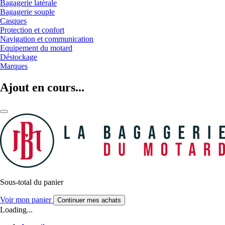
Bagagerie latérale
Bagagerie souple
Casques
Protection et confort
Navigation et communication
Equipement du motard
Déstockage
Marques
Ajout en cours...
Sous-total du panier
Voir mon panier
Continuer mes achats
Loading...