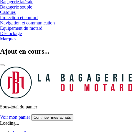
Bagagerie latérale
Bagagerie souple
Casques
Protection et confort
Navigation et communication
Equipement du motard
Déstockage
Marques
Ajout en cours...
Sous-total du panier
Voir mon panier
Continuer mes achats
Loading...