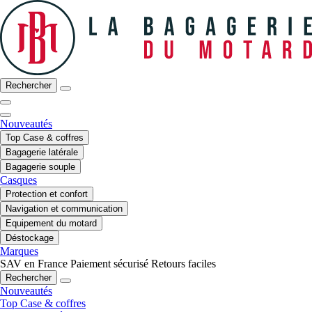
Rechercher
Nouveautés
Top Case & coffres
Bagagerie latérale
Bagagerie souple
Casques
Protection et confort
Navigation et communication
Equipement du motard
Déstockage
Marques
SAV en France
Paiement sécurisé
Retours faciles
Rechercher
Nouveautés
Top Case & coffres