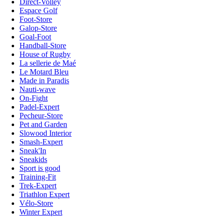
Direct-Volley
Espace Golf
Foot-Store
Galop-Store
Goal-Foot
Handball-Store
House of Rugby
La sellerie de Maé
Le Motard Bleu
Made in Paradis
Nauti-wave
On-Fight
Padel-Expert
Pecheur-Store
Pet and Garden
Slowood Interior
Smash-Expert
Sneak'In
Sneakids
Sport is good
Training-Fit
Trek-Expert
Triathlon Expert
Vélo-Store
Winter Expert