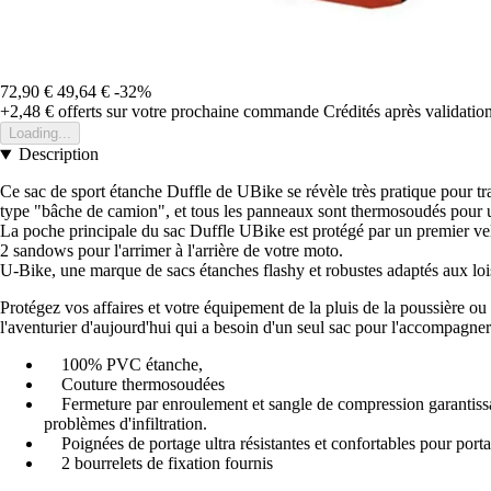
72,90 €
49,64 €
-32%
+2,48 €
offerts sur votre prochaine commande
Crédités après validati
Loading...
Description
Ce sac de sport étanche Duffle de UBike se révèle très pratique pour tra
type "bâche de camion", et tous les panneaux sont thermosoudés pour u
La poche principale du sac Duffle UBike est protégé par un premier velcr
2 sandows pour l'arrimer à l'arrière de votre moto.
U-Bike, une marque de sacs étanches flashy et robustes adaptés aux loisi
Protégez vos affaires et votre équipement de la pluis de la poussière 
l'aventurier d'aujourd'hui qui a besoin d'un seul sac pour l'accompagner 
100% PVC étanche,
Couture thermosoudées
Fermeture par enroulement et sangle de compression garantissant u
problèmes d'infiltration.
Poignées de portage ultra résistantes et confortables pour porta
2 bourrelets de fixation fournis