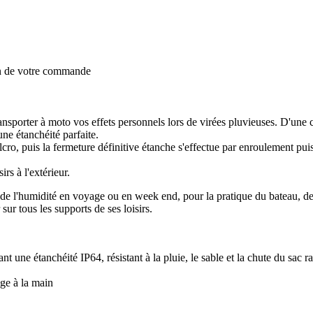
on de votre commande
nsporter à moto vos effets personnels lors de virées pluvieuses. D'une c
ne étanchéité parfaite.
o, puis la fermeture définitive étanche s'effectue par enroulement puis 
rs à l'extérieur.
ou de l'humidité en voyage ou en week end, pour la pratique du bateau, 
sur tous les supports de ses loisirs.
ne étanchéité IP64, résistant à la pluie, le sable et la chute du sac r
ge à la main