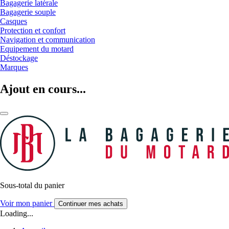
Bagagerie latérale
Bagagerie souple
Casques
Protection et confort
Navigation et communication
Equipement du motard
Déstockage
Marques
Ajout en cours...
Sous-total du panier
Voir mon panier
Continuer mes achats
Loading...