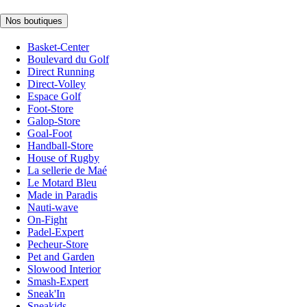
Nos boutiques
Basket-Center
Boulevard du Golf
Direct Running
Direct-Volley
Espace Golf
Foot-Store
Galop-Store
Goal-Foot
Handball-Store
House of Rugby
La sellerie de Maé
Le Motard Bleu
Made in Paradis
Nauti-wave
On-Fight
Padel-Expert
Pecheur-Store
Pet and Garden
Slowood Interior
Smash-Expert
Sneak'In
Sneakids