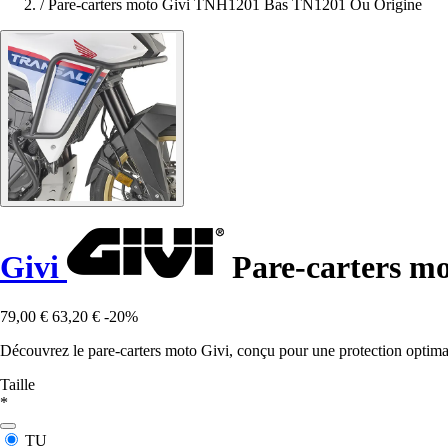
/
Pare-carters moto Givi TNH1201 Bas TN1201 Ou Origine
Givi
Pare-carters m
79,00 €
63,20 €
-20%
Découvrez le pare-carters moto Givi, conçu pour une protection optimal
Taille
*
TU