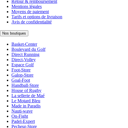
Retour & remboursement
Mentions légales
Moyens de paiement
Tarifs et options de livraison
Avis de confidentialité
Nos boutiques
Basket-Center
Boulevard du Golf
Direct Running
Direct-Volley
Espace Golf
Foot-Store
Galop-Store
Goal-Foot
Handball-Store
House of Rugby
La sellerie de Maé
Le Motard Bleu
Made in Paradis
Nauti-wave
On-Fight
Padel-Expert
Pecheur-Store