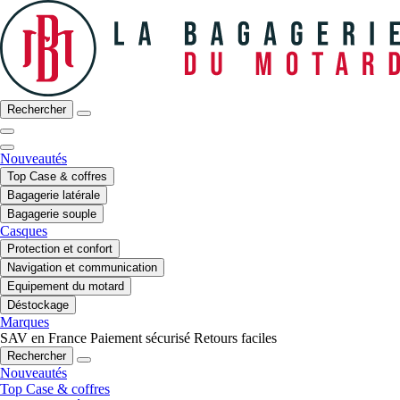
Rechercher
Nouveautés
Top Case & coffres
Bagagerie latérale
Bagagerie souple
Casques
Protection et confort
Navigation et communication
Equipement du motard
Déstockage
Marques
SAV en France
Paiement sécurisé
Retours faciles
Rechercher
Nouveautés
Top Case & coffres