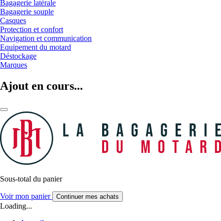
Bagagerie latérale
Bagagerie souple
Casques
Protection et confort
Navigation et communication
Equipement du motard
Déstockage
Marques
Ajout en cours...
Sous-total du panier
Voir mon panier
Continuer mes achats
Loading...