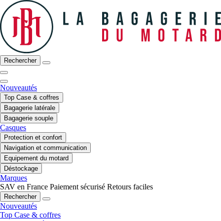
Rechercher
Nouveautés
Top Case & coffres
Bagagerie latérale
Bagagerie souple
Casques
Protection et confort
Navigation et communication
Equipement du motard
Déstockage
Marques
SAV en France
Paiement sécurisé
Retours faciles
Rechercher
Nouveautés
Top Case & coffres