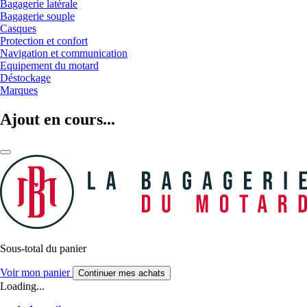
Bagagerie latérale
Bagagerie souple
Casques
Protection et confort
Navigation et communication
Equipement du motard
Déstockage
Marques
Ajout en cours...
Sous-total du panier
Voir mon panier
Continuer mes achats
Loading...