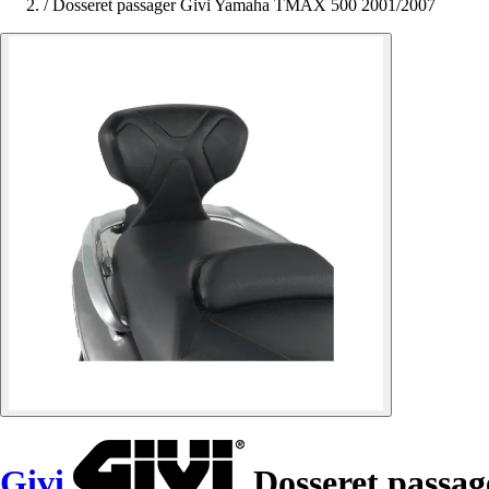
/
Dosseret passager Givi Yamaha TMAX 500 2001/2007
Givi
Dosseret passa