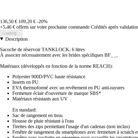
136,50 €
109,20 €
-20%
+5,46 €
offerts sur votre prochaine commande
Crédités après validati
Loading...
Description
Sacoche de réservoir TANKLOCK, 6 litres
À associer nécessairement avec les brides spécifiques BF_ _.
Matériaux (développés en fonction de la norme REACH):
Polyester 900D/PVC haute résistance
Inserts en PU
EVA thermoformé avec un revêtement en PU anti-rayures
Fermeture éclair d'ouverture de marque SBS*
Matériaux résistants aux UV
En standard:
Sac de rangement en tissu
Housse de pluie résistant à l'eau
Tirettes des zips permettant l'usage d'un cadenas (non inclus)
Fenêtre de rangement du smartphones avec fermeture à scratch e
Fenêtre avec pochette en néoprène pour accueillir les smartphon