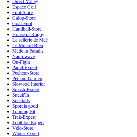
Direct-Volley
Espace Golf
Foot-Store
Galop-Store
Goal-Foot
Handball-Store
House of Rugby
La sellerie de Maé
Le Motard Bleu
Made in Paradis
Nauti-wave
On-Fight
Padel-Expert
Pecheur-Store
Pet and Garden
Slowood Interior
Smash-Expert
Sneak'In
Sneakids
Sport is good
Training-Fit
Trek-Expert
Triathlon Expert
Vélo-Store
Winter Expert