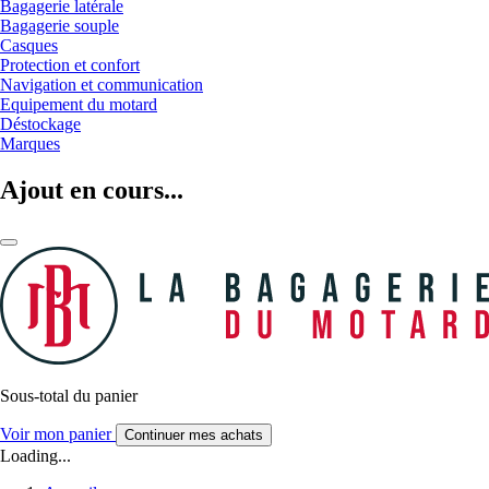
Bagagerie latérale
Bagagerie souple
Casques
Protection et confort
Navigation et communication
Equipement du motard
Déstockage
Marques
Ajout en cours...
Sous-total du panier
Voir mon panier
Continuer mes achats
Loading...