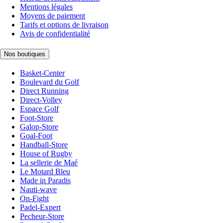
Mentions légales
Moyens de paiement
Tarifs et options de livraison
Avis de confidentialité
Nos boutiques
Basket-Center
Boulevard du Golf
Direct Running
Direct-Volley
Espace Golf
Foot-Store
Galop-Store
Goal-Foot
Handball-Store
House of Rugby
La sellerie de Maé
Le Motard Bleu
Made in Paradis
Nauti-wave
On-Fight
Padel-Expert
Pecheur-Store