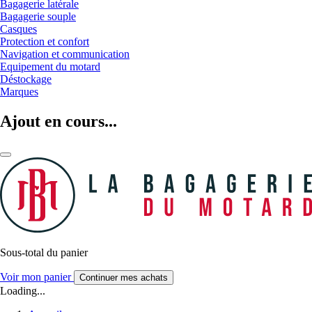
Bagagerie latérale
Bagagerie souple
Casques
Protection et confort
Navigation et communication
Equipement du motard
Déstockage
Marques
Ajout en cours...
Sous-total du panier
Voir mon panier
Continuer mes achats
Loading...