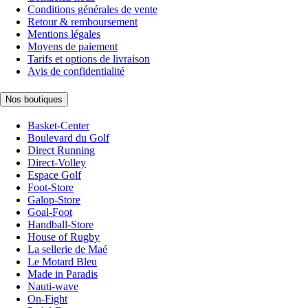
Conditions générales de vente
Retour & remboursement
Mentions légales
Moyens de paiement
Tarifs et options de livraison
Avis de confidentialité
Nos boutiques
Basket-Center
Boulevard du Golf
Direct Running
Direct-Volley
Espace Golf
Foot-Store
Galop-Store
Goal-Foot
Handball-Store
House of Rugby
La sellerie de Maé
Le Motard Bleu
Made in Paradis
Nauti-wave
On-Fight