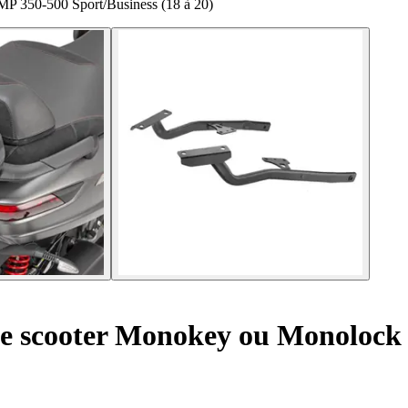
MP 350-500 Sport/Business (18 à 20)
se scooter Monokey ou Monolock