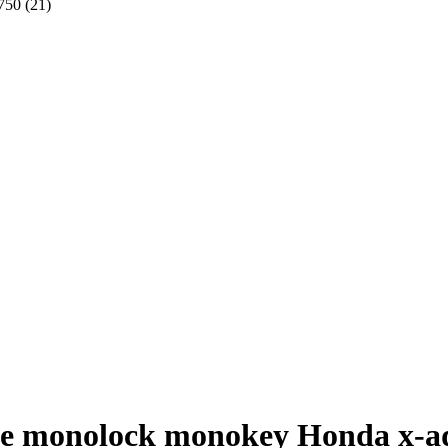
750 (21)
se monolock monokey Honda x-ad