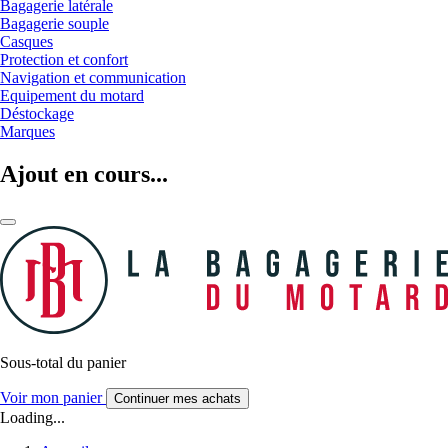
Bagagerie latérale
Bagagerie souple
Casques
Protection et confort
Navigation et communication
Equipement du motard
Déstockage
Marques
Ajout en cours...
Sous-total du panier
Voir mon panier
Continuer mes achats
Loading...