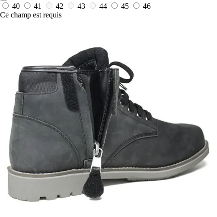
40
41
42
43
44
45
46
Ce champ est requis