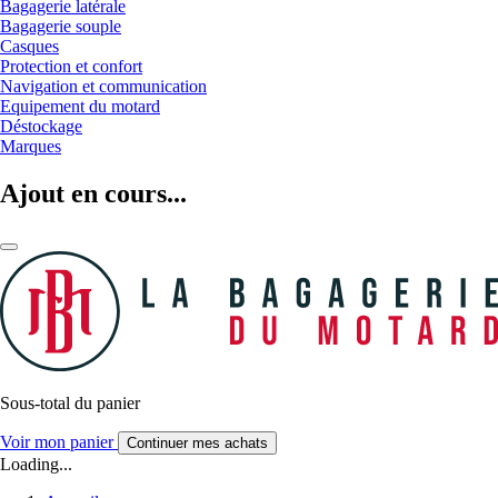
Bagagerie latérale
Bagagerie souple
Casques
Protection et confort
Navigation et communication
Equipement du motard
Déstockage
Marques
Ajout en cours...
Sous-total du panier
Voir mon panier
Continuer mes achats
Loading...