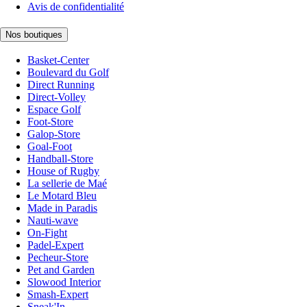
Avis de confidentialité
Nos boutiques
Basket-Center
Boulevard du Golf
Direct Running
Direct-Volley
Espace Golf
Foot-Store
Galop-Store
Goal-Foot
Handball-Store
House of Rugby
La sellerie de Maé
Le Motard Bleu
Made in Paradis
Nauti-wave
On-Fight
Padel-Expert
Pecheur-Store
Pet and Garden
Slowood Interior
Smash-Expert
Sneak'In