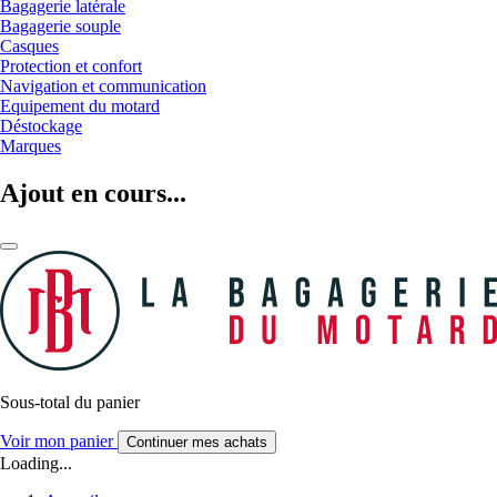
Bagagerie latérale
Bagagerie souple
Casques
Protection et confort
Navigation et communication
Equipement du motard
Déstockage
Marques
Ajout en cours...
Sous-total du panier
Voir mon panier
Continuer mes achats
Loading...