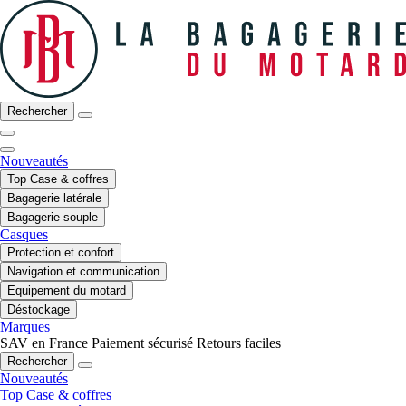
Rechercher
Nouveautés
Top Case & coffres
Bagagerie latérale
Bagagerie souple
Casques
Protection et confort
Navigation et communication
Equipement du motard
Déstockage
Marques
SAV en France
Paiement sécurisé
Retours faciles
Rechercher
Nouveautés
Top Case & coffres