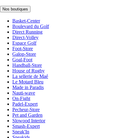
Nos boutiques
Basket-Center
Boulevard du Golf
Direct Running
Direct-Volley
Espace Golf
Foot-Store
Galop-Store
Goal-Foot
Handball-Store
House of Rugby
La sellerie de Maé
Le Motard Bleu
Made in Paradis
Nauti-wave
On-Fight
Padel-Expert
Pecheur-Store
Pet and Garden
Slowood Interior
Smash-Expert
Sneak'In
Sneakids