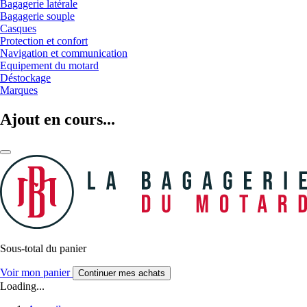
Bagagerie latérale
Bagagerie souple
Casques
Protection et confort
Navigation et communication
Equipement du motard
Déstockage
Marques
Ajout en cours...
Sous-total du panier
Voir mon panier
Continuer mes achats
Loading...