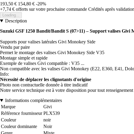
193,50 €
154,80 €
-20%
+7,74 €
offerts sur votre prochaine commande
Crédités après validati
Loading...
Description
Suzuki GSF 1250 Bandit/Bandit S (07>11) – Support valises Givi
Supports pour valises latérales Givi Monokey Side
Vendu par paire
Permet le montage des valises Givi Monokey Side V35
Montage simple et rapide
Exemple de valises Givi compatible : V35 ...
Non compatible avec les valises Givi Monokey (E22, E360, E41, Dolomit
Info:
Nécessité de déplacer les clignotants d'origine
Photo non contractuelle donnée à titre indicatif
Notre service technique est à votre disposition pour tout renseignemen
Informations complémentaires
Marque
Givi
Référence fournisseur
PLX539
Couleur
noir
Couleur dominante
Noir
Genre
Mixte